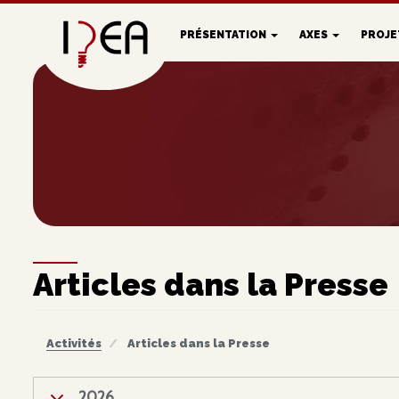
Aller
au
PRÉSENTATION
AXES
PROJ
contenu
principal
MAIN
NAVIGATION
Articles dans la Presse
Activités
Articles dans la Presse
2026