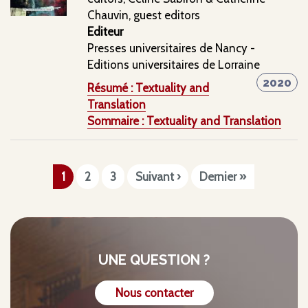
Chauvin, guest editors
Editeur
Presses universitaires de Nancy -
Editions universitaires de Lorraine
2020
Résumé : Textuality and
Translation
Sommaire : Textuality and Translation
Pagination
Page
1
Page
2
Page
3
Page
Suivant ›
Dernière
Dernier »
courante
suivante
page
UNE QUESTION ?
Nous contacter