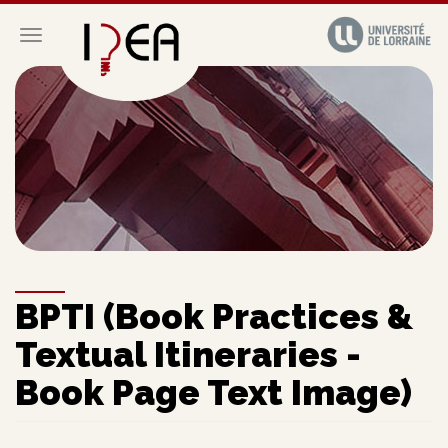
Aller
au
Toggle navigation
contenu
principal
BPTI (Book Practices &
Textual Itineraries -
Book Page Text Image)